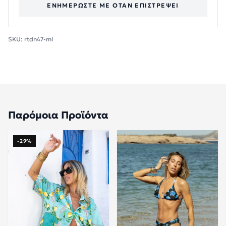
ΕΝΗΜΕΡΏΣΤΕ ΜΕ ΌΤΑΝ ΕΠΙΣΤΡΈΨΕΙ
SKU:
rtdn47-ml
Παρόμοια Προϊόντα
-29%