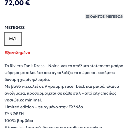
72,00 €
ΟΔΗΓΌΣ ΜΕΓΕΘΏΝ
ΜΈΓΕΘΟΣ
M/L
Εξαντλημένο
Το Riviera Tank Dress – Noir είναι το απόλυτο statement μαύρο
φόρεμα με σιλουέτα που αγκαλιάζει το σώμα και εκπέμπει
δύναμη χωρίς φλυαρία.
Με βαθύ ντεκολτέ σε V γραμμή, racer back και μικρά πλαϊνά
ανοίγματα, προσαρμόζεται σε κάθε στιλ – από city chic έως
νησιώτικο minimal.
Limited edition – φτιαγμένο στην Ελλάδα.
ΣΥΝΘΕΣΗ
100% βαμβάκι
Ελαφρώς ελαστικό, δροσερό και σταθερό στο σώμα