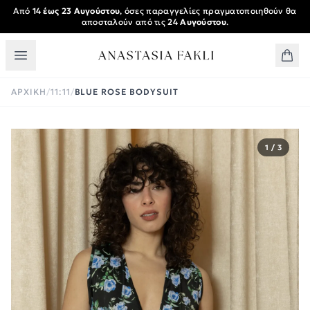
Skip to main content
Από
14 έως 23 Αυγούστου
, όσες παραγγελίες πραγματοποιηθούν θα
αποσταλούν από τις
24 Αυγούστου
.
ΑΡΧΙΚΉ
/
11:11
/
BLUE ROSE BODYSUIT
1 / 3