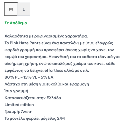
M
L
Σε Απόθεμα
Χαλαρότητα με ραφιναρισμένο χαρακτήρα.
Το Pink Haze Pants είναι ένα παντελόνι με ίσια, ελαφρώς
φαρδιά γραμμή που προσφέρει άνεση χωρίς να χάνει τον
κομψό του χαρακτήρα. Η σύνθεσή του το καθιστά ιδανικό για
ολοήμερη χρήση, ενώ το απαλό ροζ χρώμα του κάνει κάθε
εμφάνιση να δείχνει effortless αλλά με στιλ.
80% PL – 15% VL – 5% EA
Λάστιχο στη μέση για ευκολία και εφαρμογή
Ίσια γραμμή
Κατασκευάζεται στην Ελλάδα
Limited edition
Γραμμή: Άνετη
Το μοντέλο φοράει μέγεθος S/M