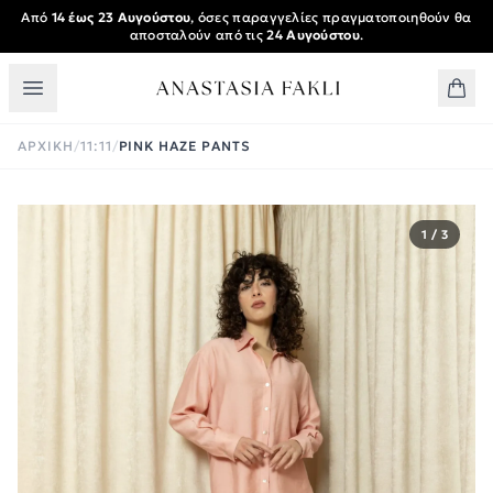
Skip to main content
Από
14 έως 23 Αυγούστου
, όσες παραγγελίες πραγματοποιηθούν θα
αποσταλούν από τις
24 Αυγούστου
.
ΑΡΧΙΚΉ
/
11:11
/
PINK HAZE PANTS
1 / 3