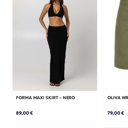
M/L
S/M
ΠΡΟΣΘΉΚΗ ΣΤΟ ΚΑΛΆΘΙ →
ΠΡΟ
FORMA MAXI SKIRT – NERO
OLIVA WR
89,00 €
79,00 €