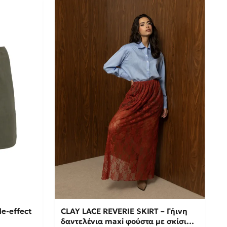
M
ΘΙ →
ΠΡΟΣΘΉΚΗ ΣΤΟ ΚΑΛΆΘΙ →
e-effect
CLAY LACE REVERIE SKIRT – Γήινη
δαντελένια maxi φούστα με σκίσιμο