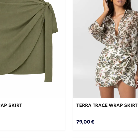
L
S
M
L
S
M
ΣΘΉΚΗ ΣΤΟ ΚΑΛΆΘΙ →
ΠΡΟΣΘΉΚΗ ΣΤΟ ΚΑΛΆ
AP SKIRT
TERRA TRACE WRAP SKIRT
79,00 €