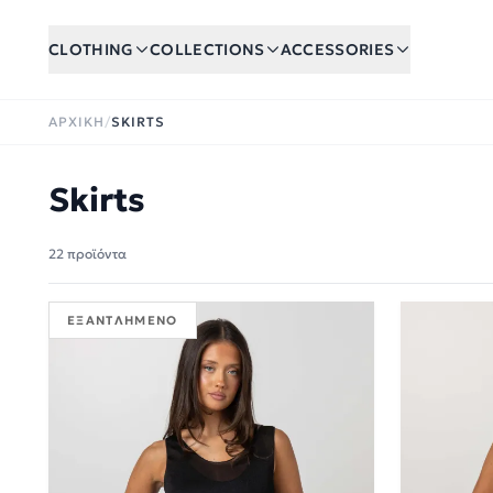
Skip to main content
CLOTHING
COLLECTIONS
ACCESSORIES
ΑΡΧΙΚΉ
/
SKIRTS
Skirts
22 προϊόντα
ΕΞΑΝΤΛΗΜΈΝΟ