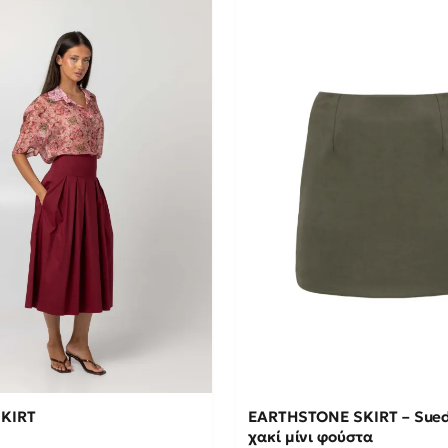
L
S
M
XL
L
XS
S
ΣΘΉΚΗ ΣΤΟ ΚΑΛΆΘΙ →
ΠΡΟΣΘΉΚΗ ΣΤΟ ΚΑΛΆ
SKIRT
EARTHSTONE SKIRT – Sued
χακί μίνι φούστα