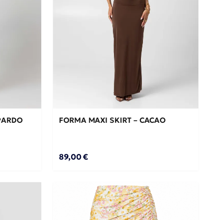
M/L
S/M
ΘΙ →
ΠΡΟΣΘΉΚΗ ΣΤΟ ΚΑΛΆΘΙ →
OPARDO
FORMA MAXI SKIRT – CACAO
89,00 €