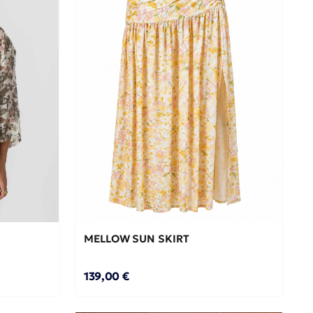
XL
L
S
M
ΘΙ →
ΠΡΟΣΘΉΚΗ ΣΤΟ ΚΑΛΆΘΙ →
MELLOW SUN SKIRT
139,00 €