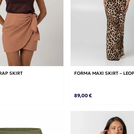
L
S
M
M/L
S/M
ΣΘΉΚΗ ΣΤΟ ΚΑΛΆΘΙ →
ΠΡΟΣΘΉΚΗ ΣΤΟ ΚΑΛΆ
RAP SKIRT
FORMA MAXI SKIRT – LE
89,00 €