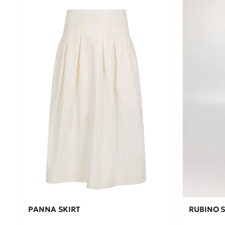
L
S
M
ΠΡΟΣΘΉΚΗ ΣΤΟ ΚΑΛΆΘΙ →
ΠΡΟ
PANNA SKIRT
RUBINO 