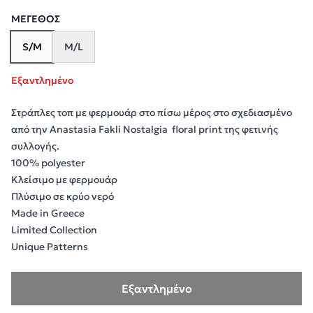
ΜΈΓΕΘΟΣ
S/M
M/L
Εξαντλημένο
Στράπλες τοπ με φερμουάρ στο πίσω μέρος στο σχεδιασμένο
από την Anastasia Fakli Nostalgia floral print της φετινής
συλλογής.
100% polyester
Κλείσιμο με φερμουάρ
Πλύσιμο σε κρύο νερό
Made in Greece
Limited Collection
Unique Patterns
Εξαντλημένο