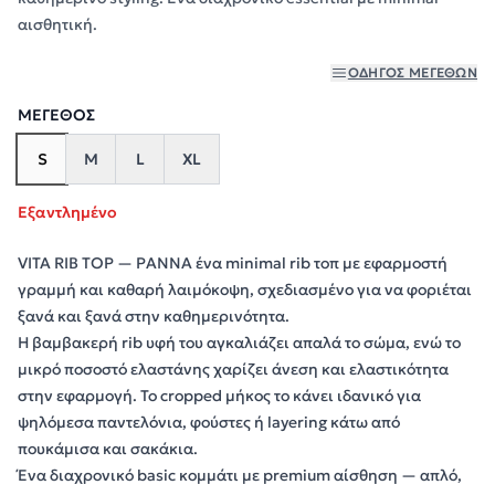
αισθητική.
ΟΔΗΓΌΣ ΜΕΓΕΘΏΝ
ΜΈΓΕΘΟΣ
S
M
L
XL
Εξαντλημένο
VITA RIB TOP — PANNA ένα minimal rib τοπ με εφαρμοστή
γραμμή και καθαρή λαιμόκοψη, σχεδιασμένο για να φοριέται
ξανά και ξανά στην καθημερινότητα.
Η βαμβακερή rib υφή του αγκαλιάζει απαλά το σώμα, ενώ το
μικρό ποσοστό ελαστάνης χαρίζει άνεση και ελαστικότητα
στην εφαρμογή. Το cropped μήκος το κάνει ιδανικό για
ψηλόμεσα παντελόνια, φούστες ή layering κάτω από
πουκάμισα και σακάκια.
Ένα διαχρονικό basic κομμάτι με premium αίσθηση — απλό,