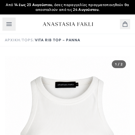
Skip to main content
Από
14 έως 23 Αυγούστου
, όσες παραγγελίες πραγματοποιηθούν θα
αποσταλούν από τις
24 Αυγούστου
.
ΑΡΧΙΚΉ
/
TOPS
/
VITA RIB TOP – PANNA
1 / 2