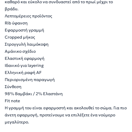
καθαρό και εύκολο να συνδυαστεί από το πρωί μέχρι το
βράδυ.
Λεπτομέρειες προϊόντος
Rib ύφανση
Εφαρμοστή γραμμή
Cropped μήκος
Στρογγυλή λαιμόκοψη
Αμάνικο σχέδιο
Ελαστική εφαρμογή
Ιδανικό για layering
Ελληνική ραφή AF
Περιορισμένη παραγωγή
Σύνθεση
98% Βαμβάκι / 2% Ελαστάνη
Fit note
Η γραμμή του είναι εφαρμοστή και ακολουθεί το σώμα. Για πιο
άνετη εφαρμογή, προτείνουμε να επιλέξετε ένα νούμερο
μεγαλύτερο.