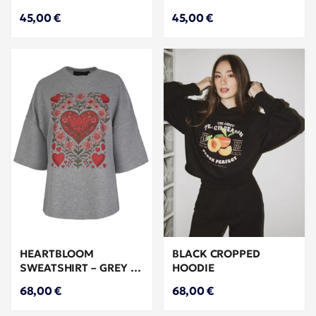
45,00 €
45,00 €
HEARTBLOOM
BLACK CROPPED
SWEATSHIRT – GREY /
HOODIE
Γκρι φούτερ μπλούζα
68,00 €
68,00 €
με καρδιά print